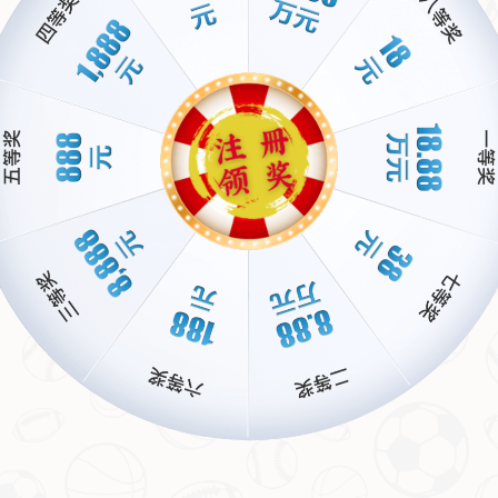
打造一支有凝聚力和文化认同感的队伍。自从阿斯拜尔学院
（Aspire Academy）成立以来，卡塔尔投入了大量资源用于青少年
足球发展。从基础设施到教练团队，再到国际化的训练计划，一切
都围绕着“本土化”展开。这种理念在U20队伍中得到了充分体现，
队内没有一名归化球员，每位队员都是土生土长的卡塔尔人。这种
坚持，让人对他们的未来充满期待。
三：案例分析——从2019年世青赛看潜力
回顾2019年波兰世青赛，虽然当时卡塔尔U20未能小组出线，但他
们在面对强敌时的表现令人印象深刻。例如对阵乌克兰队的比赛
中，尽管最终以0-1惜败，但他们在场上的跑动数据和控球率均不落
下风。这得益于留洋经历带来的体能和技术优势。如今，这批球员
中有不少人已经成长为核心成员，即将在本届U20亚洲杯上展现更
强的竞争力。他们的目标不仅仅是洲际荣誉，更是通过比赛积累经
验，为2026年世界杯做好准备。
四：面临的挑战与未来展望