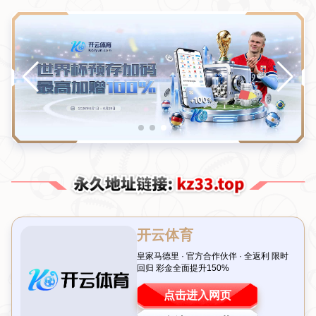
企业新闻
行业资讯
U20亚洲杯聚焦卡塔尔：全队海外历练，坚持本土发
展路
发布时间：2026-08-08T02:40:03+08:00
引言：卡塔尔足球的新篇章，年轻力量的崛起
在亚洲足球的舞台上，卡塔尔近年来以其独特的青训体系和国际化