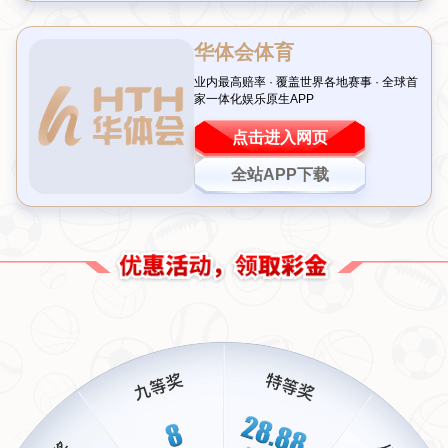
面前。她需要在赛前做好充分准备，不仅要研究对手的打法，还要
调整自己的战术节奏。尤其是在面对这些“
怪球手
”时，如何在被动
中寻找突破口，将是她的一大考验。
二、国乒男单：冠军之争不容有失
相比女队的稳定发挥，近几年
国乒男单
在国际赛场上的表现略显起
伏。尽管拥有众多实力派选手，但面对日韩等强劲对手时，时常会
出现失误甚至爆冷的情况。在上一届亚洲杯中，男单冠军旁落，让
球迷们倍感遗憾。如今，2025年亚洲杯成为了一次证明自己的绝佳
机会。
为了抢回冠军，教练组在选人、训练和战术布置上都下足了功夫。
年轻选手被寄予厚望，他们需要在比赛中展现出更强的抗压能力和
应变能力。而像马龙这样的老将，也可能在关键时刻起到定海神针
的作用。值得一提的是，针对主要竞争对手的技术特点，
國乒男單
已进行了专项模拟训练，力求做到知己知彼。