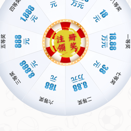
三、案例分析：从历史对决中汲取经验
回顾过去几届亚洲杯，类似的情景并非首次出现。以2019年某次国
际赛事为例，当时一位名不见经传的“
怪球手
”曾让多位种子选手接
连失利，最终仅有一名中国选手通过细致的战术调整艰难取胜。这
场比赛充分说明，打法的多样性和针对性准备的重要性。对于即将
到来的2025年赛事，无论是
孫穎莎
还是其他队员，都需要从历史对
决中吸取教训，提升临场应变能力。