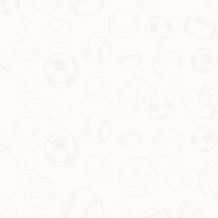
此外，在男单方面，上一届失利的教训尤为深刻。当时由于轻敌和
战术执行不到位，导致决赛阶段功亏一篑。如今，
國乒男單
团队显
然已更加谨慎，每一场比赛都被视为决赛来对待。
四、展望未来：技术和心态并重
无论是对阵“
怪球手
”还是争夺冠军，技术的精进和心态的稳定始终
是制胜的关键。对于
孫穎莎
来说，她需要在保持自身风格的同时，
学会适应不同类型的对手。而对于整个
國乒男單
团队而言，重夺冠
军不仅是实力的体现，更是信念的重塑。随着2025年亚洲杯的脚步
越来越近，我们期待看到他们在赛场上展现出的最佳状态。
相关链接：
壹号娱乐（one player)官方网 一号娱乐APP下载A