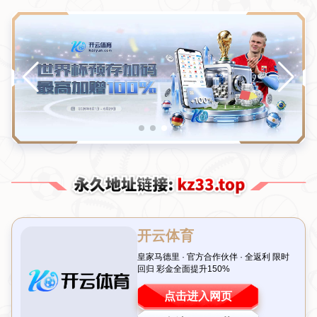
企业新闻
行业资讯
傅欢无故离队缺席！南京城市官方：扣奖金+罚款
+终止合同
发布时间：2026-08-05T02:40:03+08:00
引言：职业球员的失职风波引发热议