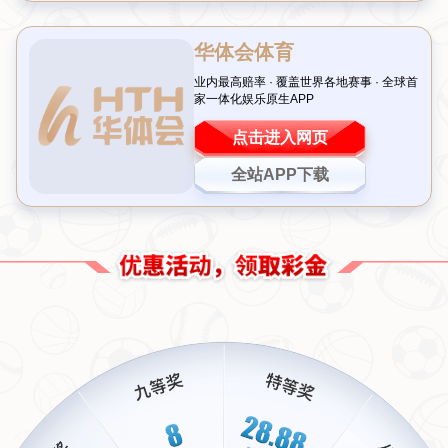
容忍态度，也为其他球员敲响了警钟。
值得注意的是，这并非个例。在中国足球圈中，因个人原因导致的
类似事件时有发生。例如，几年前某中超球队的核心队员也曾因无
故缺席训练被处以重罚，最终黯然离队。这些案例无不提醒着每一
位职业运动员，
纪律是职业生涯的生命线
。
处罚背后的考量：维护团队利益
对于南京城市足球俱乐部的处罚决定，有人支持，也有人质疑。但
从管理角度来看，此次处理显然是为了维护整个团队的利益。首
先，扣除奖金和罚款是对违规行为的直接惩戒，既能起到震慑作
用，又能弥补部分损失。其次，
解除合同
虽然看似严厉，却体现了
クラブ对规则的坚持。如果任由类似行为滋生，整个队伍的凝聚力
将荡然无存。