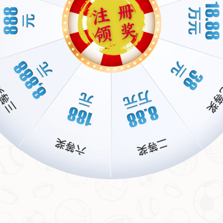
现出如此恐怖的进攻火力呢？
尼在战术上的微调功不可没。虽然马競依然保持着扎实的防守基础，但他
抢和精准传导撕开对手防线。这种变化让球队在保持后场稳定的同时，前
的跑位和终结能力成为球队破门的关键。据统计，他在两场比赛中直接参
以莫拉塔为例，这位西班牙前锋在赛季初饱受质疑，但在近期的比赛中，
用，他们的长传和直塞为前锋创造了无数机会。
不再依赖单一的反击套路，而是能够通过多点开花的方式摧毁对方防线。