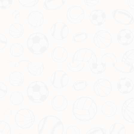
让我们具体看看这两场狂胜的具体表现。第一场对阵一支中下游
限，但马競在控球率、射门次数和转换效率上的表现都堪称
的真正试金石。
数据背后的思考：进攻火力与防守根基如何兼顾？
值得注意的是，尽管近期两场进了11球，但马競在其中一场
点，既要保持“铁血之师”的传统，又要适应现代足球对进攻
通过以上分析可以看出，马 competing 之所以能在短
掉，但他们的蜕变已经足够让人刮目相看。你认为这样的改
网站推荐：
爱游戏体育官方网站-AYX真人娱乐平台APP下载
上一篇：孔塞桑抢占先机显成效，欧冠八强意甲三席可期
下一篇：傅欢无故离队缺席！南京城市官方：扣奖金+罚款+终止合同
关于开云体育-Kaiyun
产品展示
新