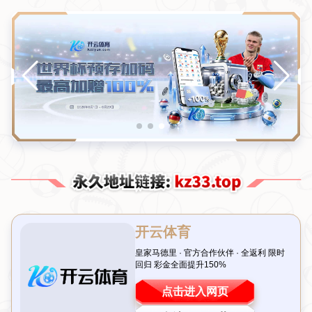
企业新闻
行业资讯
财务危机或致巴萨无缘2025欧战，欧超计划成救命
稻草？
发布时间：2026-08-05T02:40:03+08:00
前言：巴萨的危机与欧超的诱惑
在足球世界中，巴塞罗那足球俱乐部（简称巴萨）一直是顶级豪门