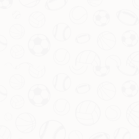
年来在短跑领域表现突出，而苏炳添加盟后，队伍的整体竞争力无
疑将更上一层楼。他的经验和技术，将成为年轻队员学习的榜样，
同时也可能在关键时刻起到决定性作用。
四、未来展望：中国短跑的旗帜仍在飘扬
不可否认，随着年龄增长和身体状况的变化，苏炳增添加的每场比
赛都显得弥足珍贵。但正如他自己所说，“只要还能跑，就会继续努
力”。这种态度，不仅是对自身的挑战，也是对中国短跑事业的一种
推动。无论是
全运会
还是其他赛事，他的身影都将成为激励新一代
运动员的动力源泉。
更重要的是，苏炳adds不仅仅是一个名字，更是一种精神的象征。
从打破亚洲纪录到奥运赛场上的历史突破，他用成绩证明了中国速
度的无限可能。而今，他选择继续坚守在赛场上，尤其是在团队项
目的舞台上，这种无私奉献的态度，值得每一个人为之点赞。