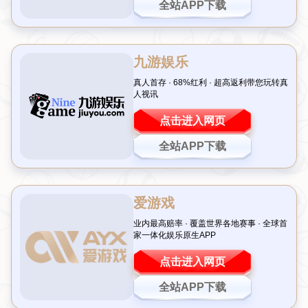
在田径赛场上，苏炳添的名字早已成为中国速度的代名词。近日，
他在社交媒体上发文表示，将继续全力以赴，争取在全运会上为广
东接力队贡献自己的力量。这不仅展现了他对团队的承诺，也传递
出一种不懈奋斗的精神。无论年龄还是伤病，苏炳添始终用行动诠
释着“坚持”的意义。今天，我们就来聊聊这位中国飞人的最新动
态，以及他背后的故事如何激励着每一个人。