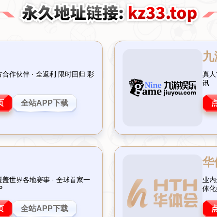
杜兰特交易！无意追求KD 目
发布时间：2026-08-05T02:40:03+08:00
，各队都在积极调整阵容，希望能为即将到来的比赛做好充分准备。近日
易网络中另有所图。他们希望通过巧妙的操作，能够实现多方共赢，从而
称。然而，在更深层次考虑未来发展的背景下，这位明星球员似乎不再符
放球队薪资空间 另一方面也可以借此机会引进更具潜力的新生力量
。
联盟众望所归对象之一。而这样的背景，使得任何涉及他的流言都会迅速