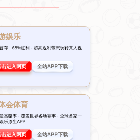
标多方交易送走霍勒迪
，有消息曝出，
凯尔特人可能会参与到抢夺杜兰特的大军中
送走霍勒迪，为球队的长远发展奠定坚实基础。
合管理层对未来战术体系构建的需要。因此，将他放入潜在的
成为热议焦点。不仅因为各大豪门都看重其竞技价值，同时也