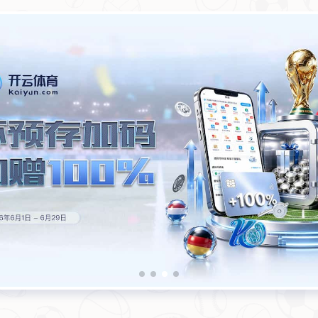
公司介绍
产品中心
新闻资讯
联系开云
Kaiy