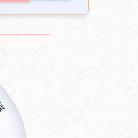
无太大不同 但实际动机又显示出其中隐秘策略