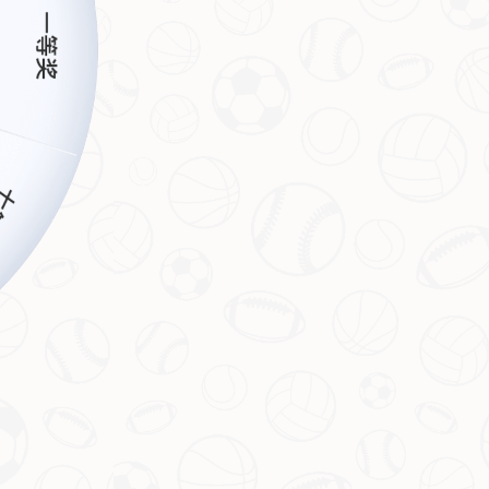
努力契合需求达到理想效果。本着“最大化收益”的原则尝试
置资源提供保障帮助今后取得长久成功理念贯穿始终
这种思路
全面信息确保读者理解明晰完整详实内容 提供新鲜征兆透析