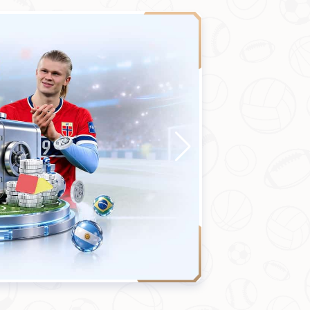
0769-5329952
体育-
un