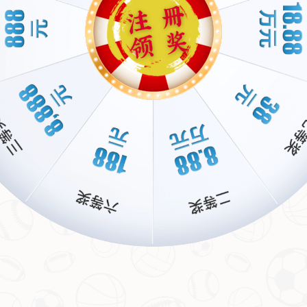
其中奥义所在。据悉管理团队正在加紧拓展有关合作空间，希望通过各种
。例如，与第三方协商最终可行路径或许才是真正期冀所在。同时灵活配
注度 本文结合具体分析角度针对该特殊动态深入浅出展示背后逻辑 铺垫
守球员，西部格局将变