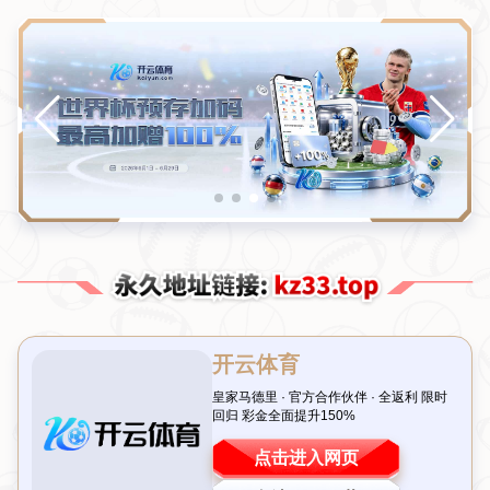
企业新闻
行业资讯
滕哈格强辩：曼联掌控比赛节奏，却因先失球错失
进球良机
发布时间：2026-08-07T02:40:03+08:00
前言：曼联的困境与滕哈格的坚持