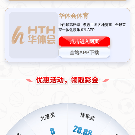
例如，在某场与劲敌的对决中，曼联合计完成了超过60%的控球
率，射门次数也远超对手，但一次后卫线的低级失误直接导致对方
破门。这样的场景几乎成了曼联本赛季的缩影——
机会不少，结果
却令人失望
。滕哈格的“嘴硬”或许是为了维护球员信心，但这种解