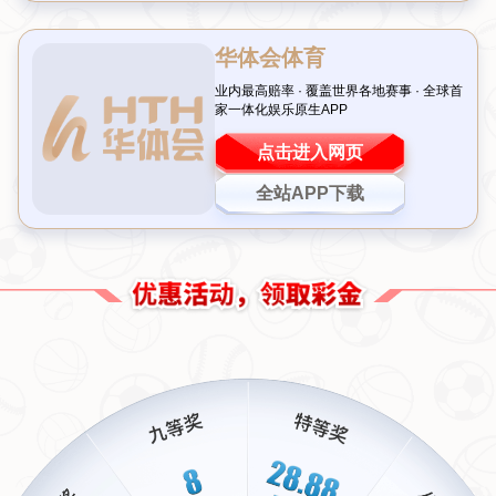
堪称全场最佳。
阿劳霍攻守兼备 传射建功成关键先生
如果说奥尔莫是进攻端的尖刀，那么
阿劳霍
则是巴萨后防线的中流
砥柱，同时还在进攻端有所斩获。本场他对阵皇家社会，不仅稳固
了后场，更是在一次前插中完成了一次精彩的助攻，随后还亲自打
入一粒进球，完成
传射建功
的壮举。这样的表现让人不禁感叹，这
位乌拉圭后卫正在逐渐成长为世界顶级中卫。
值得一提的是，阿劳霍在防守端的数据同样亮眼。他完成了多次关
键拦截，并有效限制了对手的前锋活动空间。他的多面手属性让主
教练在排兵布阵时拥有更多选择，也为球队的整体战术提供了更大
的灵活性。
战术解析：巴萨的高效进攻与严密防守
这场4-0的大胜并非偶然，而是源于巴萨在战术上的合理布置。在进
攻端，主教练注重通过中场的快速传递撕开对手防线，而两翼的频