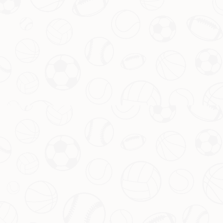
半场，随着体能下降，对手的漏洞越来越多，
Barça
抓住了机会连续
扩大比分，最终锁定胜局。这种从过程到结果的全面压制，正是他
们重回巅峰状态的重要信号。
结语前的展望：新赛季的更多期待
这场对阵 royal society 的胜利只是一个开始，对于 Barcelona 而言，
新赛季还有更多的挑战等待着他们。但可以预见的是，在拥有像
Olmo 和 Araujo 这样状态火热的球员支持下，队伍有望在 La Liga
中走得更远。而对于球迷来说，这样的表现无疑是最好的礼物，让
人对未来的每一场比赛都充满了期待。