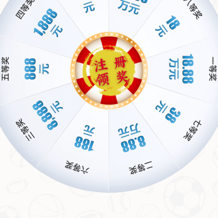
繁换位则让皇家社会的防守顾此失彼。以
西甲联赛
为舞台，巴萨展
现了他们对比赛节奏的掌控能力，尤其是在面对对手高压逼抢时依
然能保持从容。
以本场比赛为例，当皇家社会试图通过高位逼抢切断巴萨的中场组
织时，球员们迅速调整站位，利用边路的长距离转移打开局面。这
种战术的执行离不开每一位球员对细节的把控，特别是像奥尔莫这
样能够串联全队的球员，他们的存在让整个体系运转得更加顺畅。
而在防守端，阿劳霍领衔的后防线几乎没有给对手任何机会，确保
了零封的结果。
案例分析：从比分到过程 巴萨全面压制对手
具体到比赛中的几个关键节点，我们可以看到巴萨是如何一步步奠
定胜局的。在上半场初段，尽管 royal society 试图通过快速反击威
胁门框，但他们的几次尝试都被阿劳霍等人轻松化解。随后，通过
一次精妙的团队配合，奥尔莫送出助攻，帮助队友打破僵局。而下