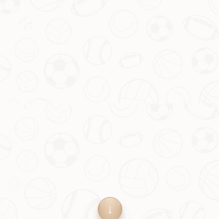
势的关键节点。首先，在后防线上，一名经验丰富且具备身高优势
的中后卫必不可少，例如切尔西的特雷沃·查洛巴，可能是一个不错
的引援目标。其次，中场需要一位能攻善守的全能型球员，以缓解
目前球员体能分配不均的问题。最后，若预算允许，前场补充一名
替补前锋，为哈兰德分担压力，也是不错的选择。当然，具体操作
还需结合俱乐部财政状况，但至少从目前来看，
调整势在必行
。
通过以上分析，不难看出小阵容虽有灵活性，却难以适应长时间的
高强度对抗。多特蒙德的未来，需要教练组和管理层共同努力，利
用好这个转会窗口，为下半赛季乃至欧冠赛场做好准备。
友情链接：
百家乐官方网站-游戏玩法规则安全APP下载Baccara Gaming
上一篇：桑乔身价惊人：年薪1820万镑成队内最高
下一篇：绿军常规赛三分王者风范 次轮两战却仅百投25中
Copyright 2024
开云体育官网登录入口-游戏APP下载地址 Kaiyun Gaming
All Rights by