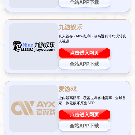
为德甲传统豪门，多特以快速、灵活的风格著称，但近期比赛中，
小阵容的缺陷
暴露无遗，尤其是在面对强队时，体能不足和防守漏
洞频现。冬窗即将开启，是时候对阵容进行调整了！本文将深入剖
析多特当前的问题，并探讨冬窗补强的必要性。
小阵容的优势与隐患并存
多特蒙德主帅泰尔齐奇钟爱的小阵容，以速度和技术为核心，强调
高位压迫和快速反击。这种打法在面对中下游球队时，往往能通过
前场逼抢制造机会。然而，
小阵容的弊端
在与强队的交锋中显而易
见。球员体能消耗过快，导致比赛后半段失控；同时，中场控制力
不足，容易被对手利用空间。以最近对拜仁慕尼黑的比赛为例，多
特在上半场还能保持高压，但在下半场明显体力不支，最终被对手
连入两球逆转。数据也显示，多特的丢球有超过60%发生在下半
场，
体能问题
已成为亟待解决的痛点。