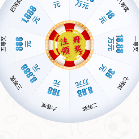
列。对阵勒沃库森的比赛中，对手正是利用一次角球机会，由高中
锋完成头球破门，直接导致多特失利。显然，仅靠技术型球员难以
弥补身体上的劣势，冬窗若不引入强力中后卫或具有对抗能力的中
场球员，类似问题恐将继续困扰球队。
进攻效率下降：单一依赖需改变
除了防守问题，小阵容在进攻端的表现也逐渐陷入瓶颈。多特的攻
击线过于依赖哈兰德的个人能力，一旦这位挪威神锋被限制，球队
整体进攻便显得乏术。边路突破和中路渗透虽然是常规手段，但缺
乏变化让对手轻易破解。数据显示，本赛季多特在面对密集防守时
的破门效率仅为25%，远低于上赛季同期。泰尔齐奇或许需要在冬
窗寻找一名具备创造力的中场核心，或一名能拉开空间的高大前
锋，以丰富战术体系。
冬窗补强：方向与可能性
既然问题已经显现，winter transfer window（冬窗）就是多特扭转颓