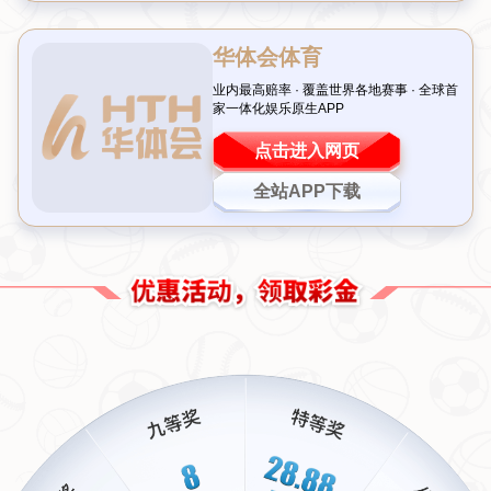
2021年欧洲杯，索斯盖特更是率队杀入决赛，尽管最终惜败，但他
的领导力和对团队文化的重塑赢得了全国上下的尊重。如今，被封
为“Sir Gareth”，不仅是对他成绩的认可，更是对他不屈精神的赞
扬。
封爵背后的意义：不仅是个人荣誉
“Sir Gareth” 这个称号背后，承载着更多的社会和文化意义。封爵是
英国王室对杰出人士的至高荣誉，而在体育领域，这样的殊荣往往
只授予那些对国家有深远影响的人物。
例如，传奇教练 Sir Alex
Ferguson（亚历克斯·弗格森爵士）因带领曼联创造辉煌而获此殊
荣。
同样，索斯盖特通过复兴英格兰足球，激发了一代人的热情，
他的贡献早已超越了赛场。