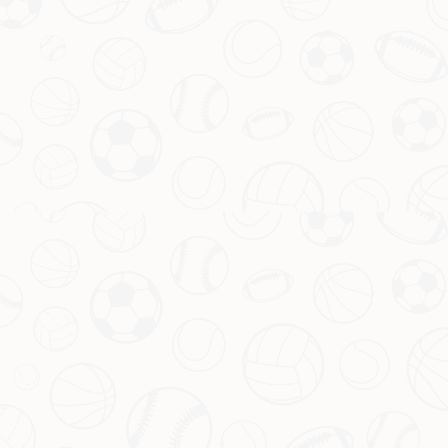
要理解为何 Gareth Southgate 能赢得如此崇高的荣誉，不妨回顾他
在2018年世界杯上的表现。当时，英格兰队并不被外界看好，但索
斯盖特大胆启用年轻球员，如 Harry Kane 和 Raheem Sterling，并采
用灵活的三后卫阵型。在与哥伦比亚队的1/8决赛中，球队通过点球
大战晋级，这不仅打破了“点球魔咒”，更让全国球迷重新燃起希
望。这场比赛成为了一个转折点，也奠定了他在球迷心中的地位。
未来展望：新篇章的起点
获得“Sir Gareth”称号后，索斯盖特的责任并未减轻。随着2024年欧
洲杯临近，外界对他的期待更高。他能否再次率领三狮军团问鼎冠
军？无论结果如何，他已经用行动证明了自己是当之无愧的国家英
雄。而这个称号，将激励更多人追逐梦想，为国家和团队贡献力
量。
通过这次封爵，我们看到了 Gareth Southgate 从一名普通人到“骑士”
的非凡旅程。他的故事告诉我们，无论面对怎样的困难，只要坚持