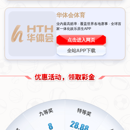
里程碑背后的意义：不仅是数字
成为队内出场次数最多的球员，对孙兴慜来说绝不仅仅是一个冷冰
冰的数据。
这代表了他与俱乐部之间的深厚情感，也象征着他在球
队中的领袖地位。
在洛里这位老队长离开后，孙兴慜不仅在场上承
担起更多进攻责任，还在场下成为年轻球员的榜样。他的职业态度
和对比赛的专注感染着每一位队友，也赢得了球迷的尊重。
有一次对阵曼城的比赛中，孙兴慜在球队落后的情况下挺身而出，
用一记精彩的远射扳平比分，最终帮助熱刺完成逆转。这场比赛充
分体现了他在关键时刻的担当。类似的表现，在他的职业生涯中并
不少见，这也是为何他能成为熱Pierce的核心原因之一。
未来展望：书写更多传奇
尽管已经取得了如此多的成就，但孫興愍并未停下脚步。作为一名
仍在巅峰期的球员，他还有机会继续刷新自己的记录，甚至冲击隊
史总出場次數的前几位。与此同时，作为一名來自亞洲的球員，他