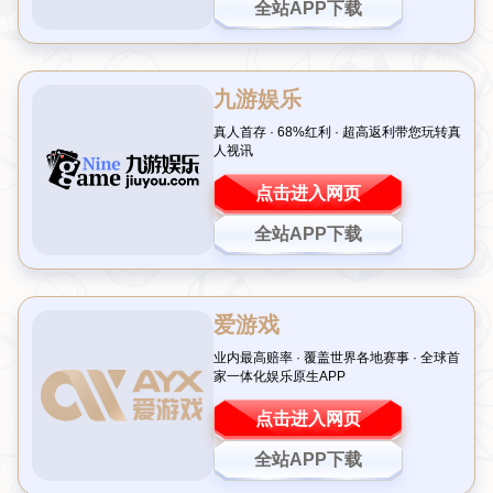
程度空前提升比赛中，“银河战舰”皇家马德里却可能面临一次难以
回避的考验——有消息称，在淘汰赛阶段，他们或将直接对阵英超
豪门曼城及其他资深强队。这种“提前终极对决”的情形不仅考验着
皇马整体实力，也使赛事竞争充满更多未知与看点。
为何皇马会遭遇提前硬仗？