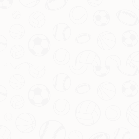
无论是阿莫琳对比赛形势的判断，还是他对球员角色的幽默点评，
都反映了现代足球的两大趋势：一是战术上的严谨性，二是人员配
置上的灵活性。在竞争日益激烈的欧洲足坛，仅凭一时的优势不足
以确保胜利，必须时刻保持危机意识。而像马圭爾这样能够适应多
种角色的球员，则为教练提供了更多的战术选择空间。
例如，许多顶级球队已经开始尝试让传统位置的球员承担非典型任
务，比如让中后卫参与组织进攻，或是将前锋回撤防守。这种变化
不仅增加了比赛的不确定性，也对教练团队提出了更高的要求。正
如阿莫琳所言，“
我们必须随时做好准备，因为对手总会给我们制造
麻烦。
”
通过以上分析可以看出，阿莫琳既是一位注重细节、追求稳定的教
练，也是一个善于发现球员潜能、敢于创新的战术家。他的发言不
仅让我们感受到葡萄牙体育的自信与隐忧，也让我们对马圭爾这样
的“全能型”球员有了新的认识。在未来的比赛中，这种谨慎与灵活