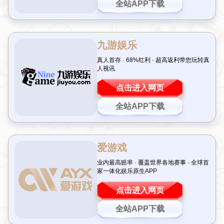
性也时常带来惊喜。近期，葡萄牙体育主帅阿莫林在赛后采访中提
到，尽管球队目前占据一定优势，但仍需保持谨慎。同时，他对曼
联后卫马圭尔的评价令人耳目一新，称其为一名“出色的边锋”。这
句话看似玩笑，却透露出他对球员潜能的独特理解。本文将围绕
阿
莫林的谨慎态度
和
马圭尔的新角色定位
展开探讨，带你走进这场战
术与个人表现交织的故事。
阿莫林的谨慎态度：优势不等于胜利
在最近的比赛中，葡萄牙体育展现出了强大的竞争力，无论是控球
率还是进攻效率，都让对手难以招架。然而，阿莫林却在新闻发布
会上强调：“
我们确实有一定的优势，但这并不意味着我们可以放松
警惕。
”这种态度并非无的放矢，足球场上瞬息万变，任何一次失误
都可能导致满盘皆输。
以葡萄牙体育近期的表现为例，他们在联赛中连续多场保持不败，
但面对强敌时，仍有几次险些被逆转。这正是阿莫林提醒球队的原
因——
保持专注，避免自满
。他在采访中还提到，接下来的赛程将