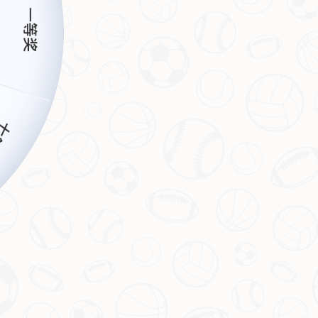
然，仅靠小修小补已无法解决问题，必须通过大刀阔斧的改
比如，可以借鉴那不勒斯近年来的引援策略，他们通过签下如
的中场球员应成为引援重点，而不是单纯追求名气。
让俱乐部焕发新生，避免继续沉沦。