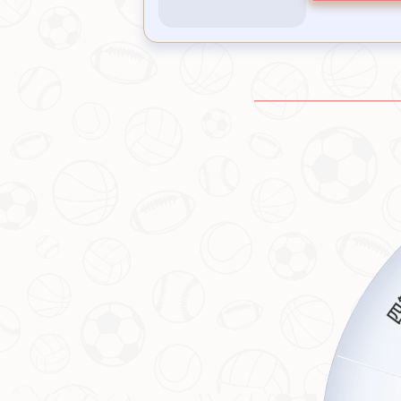
二、阵容老化与风格不符-换血势在必行
尤文的困境不仅在于新援不力，更深层次的原因是阵容的整体
迫，与现有球员的特点明显不符。例如，后防线上的某位老将
血
，尤文如何重返巅峰？