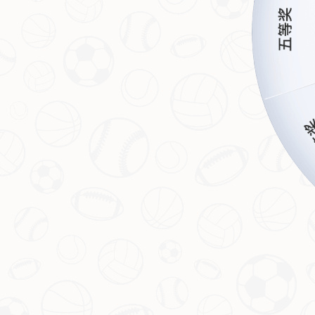
此外，前锋线上的低效也令人头疼。尽管投入巨资，但新赛季
革，重塑球队的核心竞争力。
三、特大换血的方向-年轻化与战术适配
既然问题已经摆在眼前，那么解决之道又是什么呢？首先，
奥斯梅恩这样的潜力股，既降低了成本，又保证了长期竞争
同时，老将离队和薪资优化也不可忽视。部分高薪低效的球员