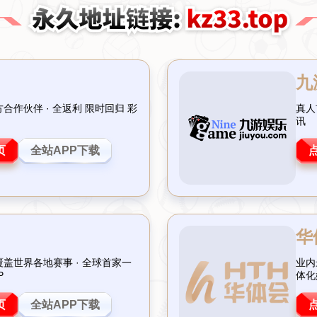
】莫塔1亿双星失色，尤文亟待
发布时间：2026-08-08T02:40:03+08:00
莫塔上任后，球队的表现并未达到预期。1亿欧元的转会投入却换来“双
刻？本文将围绕这一主题，深入剖析现状，探讨解决之道，带你看清这支
不堪。花费
1亿欧元
引进的新援，不仅未能提升战力，反而被外界戏称为“
甚至不足80%，完全无法适应莫塔的高位逼抢战术。更糟糕的是，队内
发刺眼。