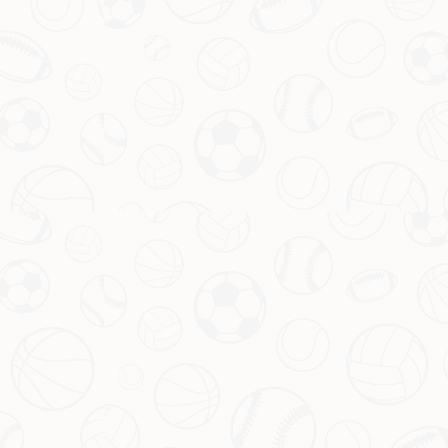
的重塑，米兰用实际行动证明，只要方向正确，即使预算有限
一出路。
指向一个结论：
特大换血
已刻不容缓。未来的路怎么走，就看
UN
29952