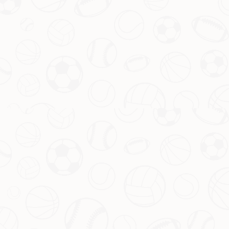
四、案例启示-米兰的重建之路值得借鉴
看看同联赛的AC米兰，他们近年来通过精准引援和年轻化策
也能重返争冠行列。反观现在的尤文，如果继续固步自封，恐
通过以上分析可以看出，莫塔面临的挑战远不止表面战绩，
俱乐部管理层是否有足够的魄力去改变了。
热门推荐：
华体会体育官方登录入口 - APP下载 HTH Sports
上一篇：曼城追逐亚马尔未果，巴萨关系因此紧张
下一篇：小罗赞美恩里克：你的力量让年轻人成为卓越团队
关于开云体育-Kaiyun
产品展示
新
公司简介
分类一
公
企业文化
分类二
行