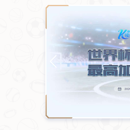
首页
企业新闻
行业资讯