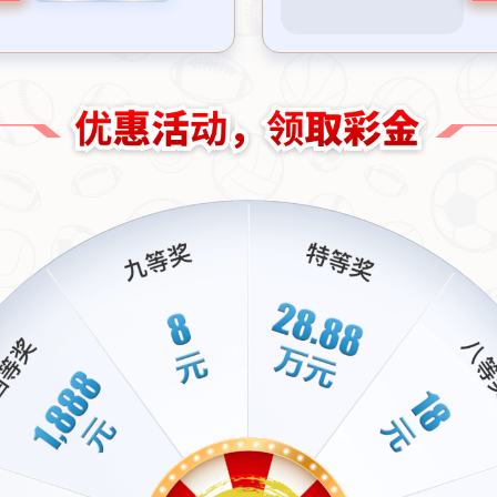
老化和风格错配。目前队内多位主力球员年龄已超过30岁，体能和速度
，虽然经验丰富，但在面对对手快速反击时频频暴露短板，场均被过次数高