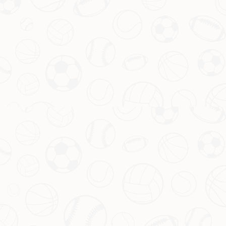
案例分析：欧洲教练能否成为救命稻
草？
回顾历史，中国足球曾多次邀请过外籍教练执教，其中不乏来自欧
洲的名师。例如，前任主教练里皮，作为意大利籍的世界级名帅，
曾带领意大利国家队夺得2006年世界杯冠军。他的到来一度让球迷
充满期待，认为中国足球将迎来转机。然而，受限于球员基础、联
赛环境等多重因素，里皮最终未能带领国足以理想成绩冲击世界
杯。
尽管如此，里皮任期内对中国球员比赛观念的改变和技术细节的提