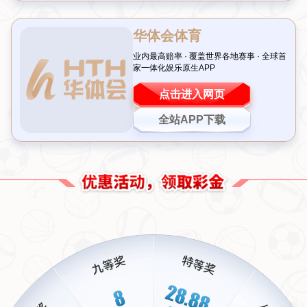
值得一提的是，他在关键分上的处理尤为冷静。尤其是在第四局，
对手试图反击时，王楚钦通过精准的落点控制和节奏变化，成功压
制了对手的攻势。这种心理素质和战术执行力，正是他能够在
乒乓
球世界杯
这样的国际大赛中脱颖而出的原因。