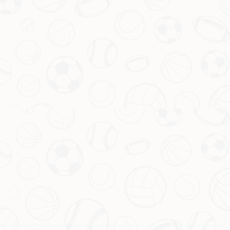
处。以队友马龙为例，马龙以稳健著称，而王chuqin则更偏向于攻
击性打法。他的速度更快，力量更足，这种风格在面对年轻或冲击
力强的选手时往往能占据上风。而与外协会选手如张本智和的对抗
中，王chuqin也曾凭借类似的爆发力多次获胜。这场对阵贾哈的比
赛，正是他这种打法优势的又一次体现。
未来展望：八强之路的挑战
进入八强后， pingpong世界杯的竞争将更加激烈。王 chuqin接下来
的对手可能会包括更多世界排名靠前的选手，每一场比赛都将是硬
仗。不过，从目前的状态来看，他无疑是夺冠热门之一。无论是技
术的精进还是心态的稳定，他都展现出了一个成熟运动员的风范。
粉丝们也期待着他在接下来的比赛中，继续用实力为国Ping带来更
多荣誉。
友情链接：
熊猫体育直播在线观看-熊猫tv直播平台 Panda Sports