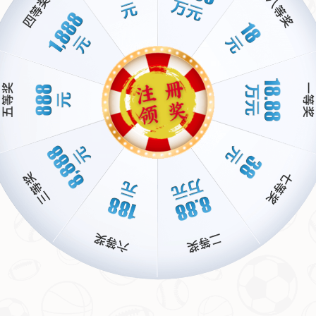
技术分析：为何王楚钦能轻松取胜
从技术层面来看，王Chuqin在这场比赛中的表现堪称教科书级别。
首先，他的发球环节极具威胁，通过短球与长球的结合，不断打乱
对手的接发节奏。其次，他在相持阶段的优势明显，正反手的快速
切换让贾哈难以招架。此外，
王Chuqin
在防守端的稳定性也值得称
道，即使面对对手的强力进攻，他也能通过灵活的脚步调整化险为
夷。
相比之下，贾哈在比赛中显得有些被动。虽然他在第二局抓住机
会，利用反击得分，但整体节奏始终被王Chuqin掌控。这种差距不
仅体现在技术和战术上，更体现在心理层面的博弈中。可以说，这
场
男单1/8决赛
是实力的全面碾压。
案例对比：王Chuqin与其他选手的风格
差异
如果将王Chuqin与其他顶尖选手进行对比，不难发现他的独特之