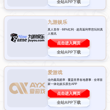
竞技压制，这场比赛不仅让球迷们感到失望，也让人们开始重新审
视这支银河战舰的状态。空战能力不足、防守漏洞频出、进攻缺乏
效率——皇马似乎在攻守两端都暴露出了不小的问题。这场失利究
竟是偶然，还是隐藏着更深层次的危机？本文将从多个角度进行复
盘，剖析皇马的困境与挑战。
一、空中争顶成软肋 空战能力亟待提升
在本场比赛中，皇马在
空战
环节的表现令人担忧。无论是防守高空
球还是进攻中的头球争夺，球队都明显处于下风。尤其是面对马竞
的高大中锋和强硬的防线，皇马的后卫线在定位球防守时显得束手
无策。据统计，本场皇马在空中对抗中的成功率仅为40%，远低于
对手的65%。这一数据直接反映了球队在身体对抗和高空作业上的
不足。
以一次关键丢球为例，马竞利用角球机会，通过精准的传中和强有
力的头球攻门打破僵局，而皇马球员在禁区内的站位和盯人显得混