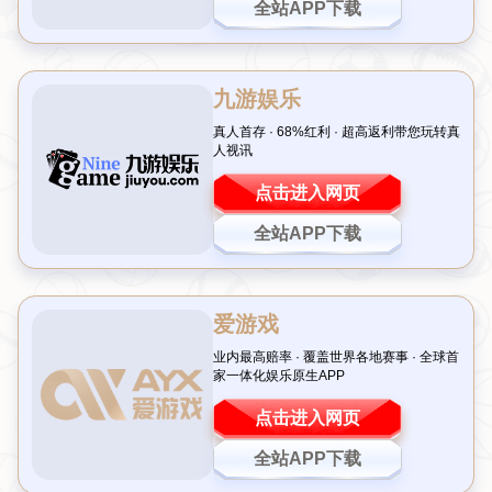
是他在皇家马德里的中场指挥官形象，或者是克罗地亚国家队的灵
魂人物。然而，最近一条令人震惊的消息却让球迷们大跌眼镜——
这位皇马球星竟然成为了英格兰足球俱乐部斯旺西的股东！究竟是
什么让莫德里奇从绿茵场走向了董事会的决策桌？今天，我们就来
揭开这背后的故事，探索这一跨界投资的奥秘。
一：莫德里奇的足球传奇与商业眼光
作为世界足坛的顶级中场球员，莫德里奇的职业生涯堪称辉煌。他
不仅在2018年荣获金球奖，打破了梅西和C罗对这一奖项的长期垄
断，还带领克罗地亚国家队闯入世界杯决赛。然而，除了球场上的
成就，莫德里奇也展现出了非凡的商业头脑。近年来，许多顶级球
员开始涉足投资领域，而莫德里奇选择成为斯旺西的股东，显然是
经过深思熟虑的决定。
据相关报道，这位皇马球星的投资并非一时兴起，而是基于对足球
产业未来发展的看好。斯旺西虽然目前在英冠联赛，但其悠久的历