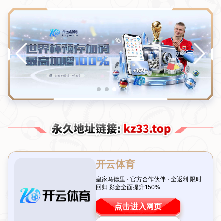
企业新闻
行业资讯
皇马巨星莫德里奇为何入股斯旺西？揭秘背后的故
事
发布时间：2026-08-08T02:40:03+08:00
引言：从球场到董事会的神奇转变
当我们提到卢卡·莫德里奇（Luka Modrić），第一时间想到的往往