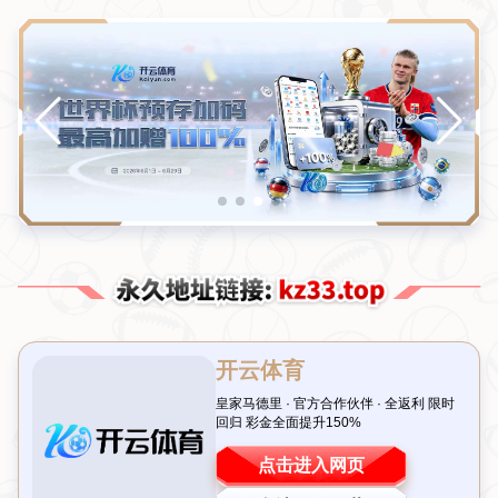
企业新闻
行业资讯
欧文伤退恐赛季终结 独行侠前景一片黯淡
发布时间：2026-08-04T02:40:04+08:00
引言：独行侠的危机时刻来临
当基德教练在赛后发布会上低头沉默，球迷们的心也跟着沉到了谷