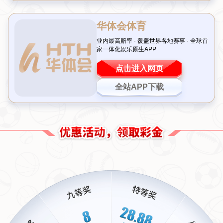
反观托特纳姆热刺，这场比赛堪称他们的低谷表现。面对利物浦的
高压逼抢，凯恩和孙兴慜几乎被完全限制，缺乏有效的进攻组织。
而在防守端，多次失误导致丢球，尤其是第二个失球源于后卫线的
致命解围失误。
这种攻防两端的脱节问题
，或许是主帅孔蒂亟需解
决的关键。联赛杯出局对熱刺士气打击不小，但他们仍需迅速调
整，以应对接下来的英超赛程。
案例分析：历史交锋中的启示
回顾过去几年的联赛杯赛事，利物浦曾在2019年决赛中击败切尔
西，展现了他们在关键比赛中的稳定发挥。而纽卡斯尔联虽非传统
豪门，但本赛季在沙特财团入主后的资金支持下，球队实力显著提
升，尤其是在防守端的稳固性令人印象深刻。以两队近期的状态来
看，决赛的对决绝非一边倒。
例如，在本赛季早些时候的一场英超交锋中，纽卡曾凭借顽强的防
守逼平了利物普，这无疑为他们在联赛杯决赛中的表现增添了几分