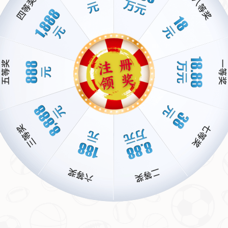
信心。如何破解对方的防线，或许将成为双方教练团队赛前准备的
重中之重。
决赛展望：红军vs喜鹊谁能笑到最后