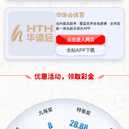
定。然而，如何将这种优势转化为进球，仍是国足需要解决的老问
题。毕竟，在国际赛场上，每一个机会都弥足珍贵。
少打一人的困境：被迫转向防守
比赛进行到中段，一张红牌彻底改变了战局。国足以10人应战，不
仅人数上处于劣势，心态上也受到了不小冲击。面对这种情况，主
教练果断调整了战术，将重心从进攻转为防守。
蒋圣龙
作为后防核
心，在这一阶段承担了更大的压力，他与队友们构建起一道坚固的
防线，确保球门不失。