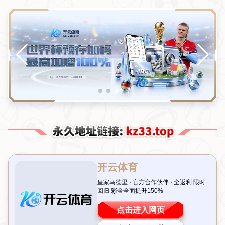
企业新闻
行业资讯
蒋圣龙：国足开局占优，减员后被迫全力防守
发布时间：2026-08-08T02:40:03+08:00
引言：国足关键战中的战术调整引热议
在最近一场备受瞩目的国家队比赛中，蒋圣龙的一番赛后采访引发