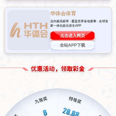
值得一提的是，这场比赛中王钰栋的表现格外亮眼。作为一名年轻
前锋，他在速度、力量和意识上都展现出了超越年龄的成熟。而这
一粒
破门
不仅为球队锁定胜局，也让球迷们对他的未来充满期待。
二、国青队的配合亮点：战术执行力爆棚
如果说王钰栋的进球是比赛的高光时刻，那么国青队的整体配合就
是这场胜利的基石。在教练组的精心布置下，球队在攻防两端都展
现了极高的战术纪律性。以这次破门为例，后卫线稳健的出球为中
场提供了充足的支持，而中场球员在调度时思路清晰，通过短传渗
透不断撕开对手防线，最终将球送到最危险的位置。