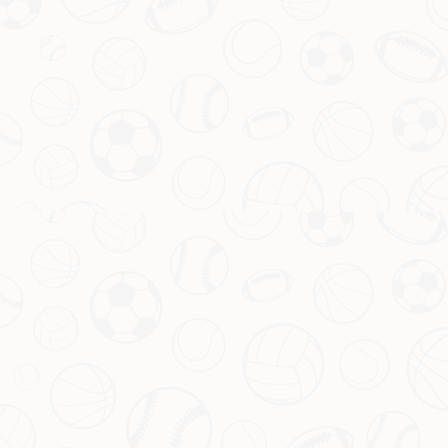
某。李某某迅速组织进攻，通过一次巧妙的斜塞，将球送至边路。
随后边锋快速下底传中，王钰栋在中路插上完成终结。这个过程看
似简单，但每一个环节都离不开精准的判断和无间的配合。
从这个案例可以看出，国青队在训练中的针对性演练起到了关键作
用。无论是后卫的稳健出球，还是前锋的无声跑位，都体现了他们
对教练战术意图的深刻理解。更重要的是，这种流畅的配合让我们
看到了中国足球未来的希望。
四、国青潜力无限：未来可期
王钰栋的这粒进球只是国青队众多精彩表现的一个缩影。近年来，
随着青训体系的逐步完善，越来越多的年轻球员开始崭露头角。他
们不仅拥有出色的个人技术，更懂得如何在团队中发挥自己的价
值。这场比赛中的
团队配合
和关键时刻的冷静处理，无疑是他们迈
向更高舞台的重要一步。