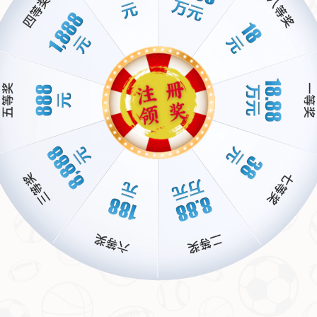
此外，国青队在比赛中展现出的无球跑动也令人印象深刻。球员之
间的换位和拉扯空间，让对手疲于应对。这种
团队协作
正是现代足
球的核心，也是国青队能够在关键时刻完成致命一击的重要原因。
三、案例分析：从细节看成长
让我们具体回顾一下这次进攻的全过程。第68分钟，后卫张某某在
己方半场断球后，没有盲目长传，而是选择将球交给中场核心李某