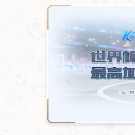
首页
企业新闻
行业资讯