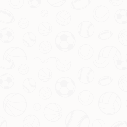
Top Four的位置。而Tottenham则需要尽快止住颓
望。
UN
29952