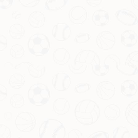
未来展望：挑战与机遇并存
接下来的几轮联赛，对于两队来说都是重要的考验。Chelsea
势，尤其是在面对实力相近的对手时，必须拿出更强的求胜
上一篇：塞蒂恩揭秘加盟国安动力：被尊重与重视的感觉令人难忘
下一篇：澳大利亚4-0横扫印尼晋级八强，下一轮对阵韩国与沙特胜者
关于开云体育-Kaiyun
产品展示
新
公司简介
分类一
公
企业文化
分类二
行