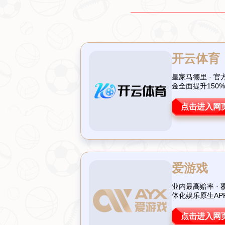
切尔西
引言：英超风云再起 切尔西与热刺的冰火两重天
在英超联赛的激烈角逐中，切尔西和热刺这两支伦敦豪门的
向欧联杯资格。这场比赛的结果不仅反映了两队的现状，也引
切尔西：丑陋胜利背后的前四曙光
尽管外界对切尔西的表现颇有微词，但不可否认的是，他们
成破门，最终以1-0小胜。这样的胜利被不少媒体形容为*“
心。