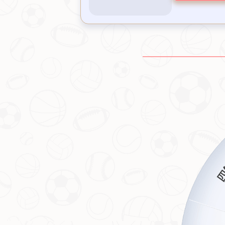
值得一提的是，切尔西在防守端的表现相当稳固，全场仅让
员状态正在逐步恢复，如果能在接下来的赛程中延续这种稳
热刺：连败阴云笼罩 只剩欧联可争
相比之下，托特纳姆热刺的处境则显得有些尴尬。近期的一
题。尤其是他们的当家球星，在过去几场比赛中状态低迷，
以最近一场失利为例，热刺在领先一球的情况下被对手逆转，
决，主力球员的缺阵让战术安排捉襟见肘。如果这种情况持
对比之下：两种心态 两种命运
从目前的形势来看，切尔西和热刺的心态与策略形成了鲜明对
定性都难以保证。这种差异不仅体现在球场上，也反映在两队
挥。
此外，从数据上看，Chelsea近五场比赛拿到了12分，而To
键；而对于Tottenham而言，若不尽快调整，恐怕连Europen 