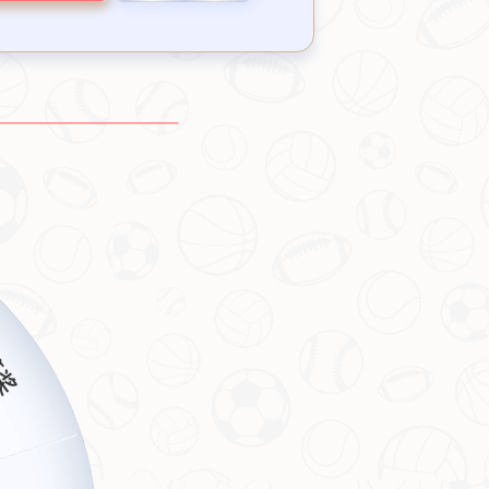
球队在关键时刻拿到了三分。目前来看，蓝军的阵容深度和球
中游球队的对决中，热刺暴露出了进攻乏力和后防不稳的问
队伍，如今似乎只能将目光投向
欧联杯资格
。
松懈直接导致了丢分。更糟糕的是，队内伤病问题迟迟得不到解
方式抢分；另一边则是热刺，在关键时刻掉链子，连基本的稳
搏精神；而熱剌这边，低迷的情绪似乎已经开始影响全队的发
sea来说，如何将这种势头保持下去，将是他们冲击更高排名的关