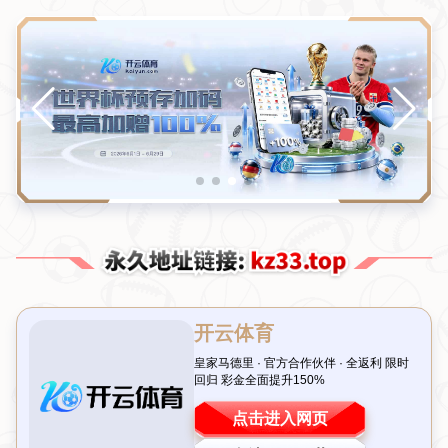
企业新闻
行业资讯
🏆中国斯诺克双星闪耀：赵心童世锦赛封王，丁俊
晖国锦赛称霸
发布时间：2026-08-08T02:40:03+08:00
引言：中国斯诺克的辉煌时刻