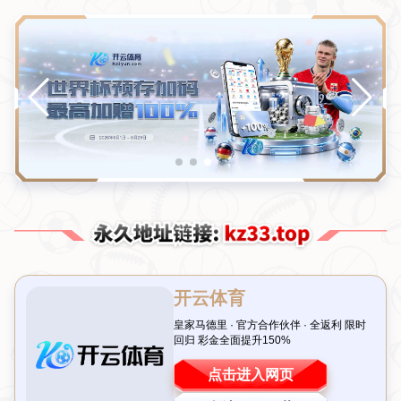
企业新闻
行业资讯
【透视】弗洛伦蒂诺续任，皇马未来蓝图何在？
发布时间：2026-08-07T02:40:03+08:00
在足球世界的舞台上，皇家马德里始终是一个绕不开的名字。而作
为这支豪门俱乐部的掌舵人，弗洛伦蒂诺-佩雷斯的连任再次引发了