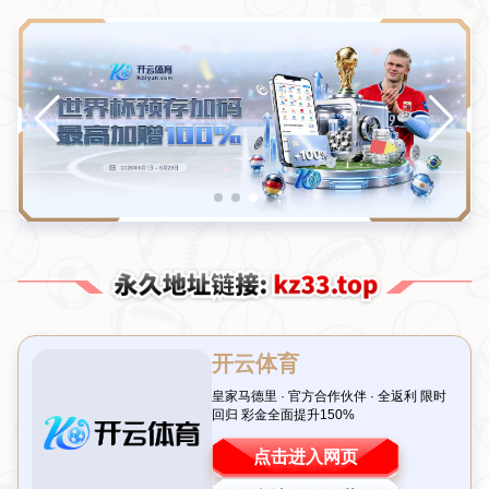
企业新闻
行业资讯
郎平亲自选中的女排天才，阔别8年重返全运赛场，
坦言最欣赏孙颖莎
发布时间：2026-08-08T02:40:03+08:00
引言：从天才少女到低调回归 她的故事令人动容
在竞技体育的世界里，天赋与努力往往交织出最动人的篇章。今