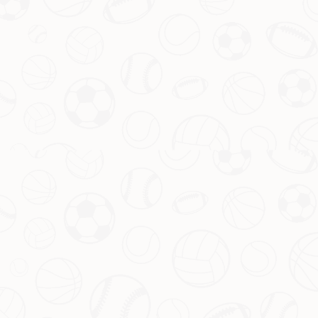
五：未来可期 期待更多精彩表现
如今，她以全新的面貌站在了全运会的舞台上，虽然未来的路仍然
充满未知，但她的每一步都值得我们关注。从被郎平钦点为“天
才”，到经历低谷后的华丽转身，再到坦然表达对孙颖莎的喜爱，她
用行动诠释了什么是真正的体育精神。
无论是继续征战女排，还是以其他方式参与体育事业，相信这位曾
经的天才少女都能为我们带来更多惊喜。