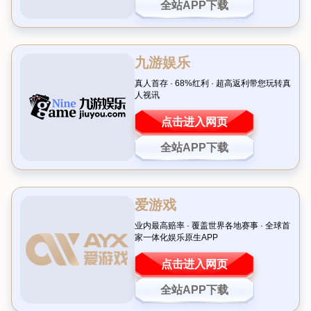
在NBA的赛场上，抢七大战无疑是压力与激情并存的巅峰对决。每
一分都可能决定球队的命运，而在这关键时刻站出来的球员，往往
被誉为真正的英雄。近日，美媒发布了一份关于NBA历史抢七得分
王的榜单，
勒布朗-詹姆斯
以无可争议的表现高居榜首，而
凯文-杜
兰特
和
斯蒂芬-库里
也名列前茅。这份榜单不仅让人热血沸腾，更引
发了球迷们对于“关键先生”的热烈讨论。今天，我们就来聊聊这份
榜单背后的故事，看看这些球星在抢七大战中的惊艳表现。
詹姆斯霸榜：抢七之王的统治力
当提到NBA的抢七年得分王时，
勒布朗-詹姆斯
的名字几乎是无人能
敌的存在。他在职业生涯中多次带领球队在生死战中逆转乾坤，尤
其是在2016年总决赛抢第七场中，他率领骑士队完成1-3落后的大逆
转，个人贡献了
27分、11个篮板和11次助攻
的三双数据。那一战不
仅让克利夫兰结束了52年的冠军荒，也奠定了詹姆斯在关键时刻的
无敌地位。美媒数据显示，他的抢七年均得分高居历史第一，这种
在高压环境下的稳定输出，足以证明他是当之无愧的“抢七之王”。