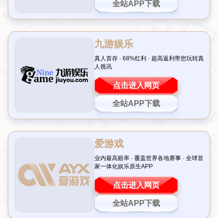
热议的焦点。最终比分定格在2比3，利物浦因防线接连失误痛失好
局。这场比赛不仅暴露了球队后防线的脆弱，也让人们对红军本赛
季的争冠前景产生了疑问。究竟是什么原因导致了这样的结果？本
文将从比赛细节和关键问题入手，为您解析这场令人惋惜的失利。
防线失误频发 成为比赛转折点
本场比赛，利物浦的防守表现堪称灾难。开场阶段，红军凭借强大
的进攻火力率先取得领先，但随后却因为后卫线上的低级失误让富
勒姆抓住了机会。尤其是下半场，
一次致命的回传失误
直接导致对
方扳平比分，而另一名后卫在盯人时的犹豫更是让对手轻松破门。
这样的表现不禁让人感叹，即便是强如利物浦，
防线的不稳定性
也
可能成为致命弱点。