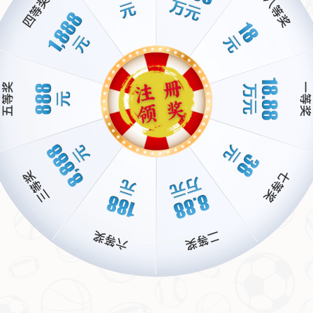
进，帮助红军一度看到反超希望。然而，整体来看，球队在中场的
控制力明显不足，频繁的传球失误让攻势难以持续。相比之下，富
勒姆则利用主场优势，通过快速反击不断威胁利物浦球门。
值得一提的是，富勒姆的前锋米特洛维奇在本场比赛中表现出色，
他的头球破门直接改变了场上局势。
这种针对性极强的战术打法
无
疑给其他英超队伍提供了借鉴，如何限制对手的关键球员或许是克
洛普接下来需要重点解决的问题。
案例分析：历史相似失误带来的教训
回顾过去几个赛季，类似的情况其实并不少见。以2019-2020赛季为
例，当时的曼城也曾因多次防线失误痛失冠军机会，其中一场对阵
诺维奇的比赛尤为典型。那次失利的根本原因在于主力后卫之间的
配合出现了明显问题，最终导致全队士气受挫。而如今的利物浦，
似乎正在重蹈覆辙。如果不能从根本上解决球员状态和战术布置的
问题，后续赛程可能更加艰难。