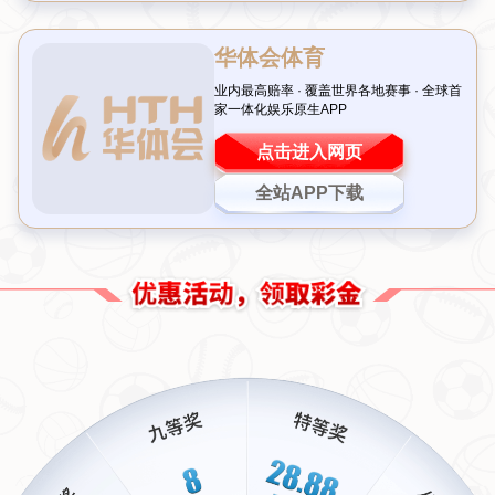
据统计，本赛季利物浦在英超中因个人失误导致的丢球数已排名前
列，这与他们过往稳固的后防形象形成了鲜明对比。球迷们纷纷表
示，如果不能及时调整，类似的“送礼”恐怕还会继续影响球队战
绩。
进攻端虽有亮点 但难掩整体疲态
尽管输球，利物浦的进攻端并非毫无作为。萨拉赫在本场比赛中依
然展现了世界级水准，他的一次精彩突破为球队赢得点球并亲自罚