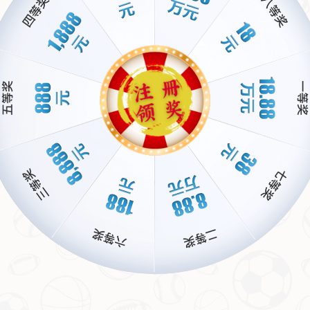
表现亮眼：数据证明价值
要说三笘薰为何能获得如此丰厚的合同，他的场上表现是最有力的
证据。上赛季，他在英超出场超过30次，打入7粒进球并送出5次助
攻，这样的数据对于一名边锋来说堪称出色。特别是在对阵强队的
比赛中，他常常展现出令人惊叹的突破能力。例如，在面对利物浦
时，他的一次精彩过人后的助攻直接帮助球队扳平比分，这一幕至
今仍被球迷津津乐道。
此外，三笘薰的勤奋和团队精神也赢得了教练组和队友的认可。主
教练德泽尔比曾公开表示：“他是我们战术体系中不可或缺的一部
分，他的速度和创造力为球队带来了更多可能性。”这样的评价，无
疑是对他能力的最好背书。
高薪背后的压力：未来挑战不容小觑
当然，伴随着
周薪近8万镑
的高薪，三笘薰也将面临更大的期待和