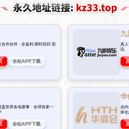
英超新纪元 技能与精神双重崛起
发布时间：2026-08-07T02:40:03+08:00
行。在这一背景下，皮德尔的到来不仅为球队注入了新的活力，更为英超
皮德尔在战术上的革新为球队带来了新的打法，其次，他在提升球员个人
的凝聚力和协作精神得到了提升，使整个团队形成了合力。通过这几个方
了更为灵活的战术体系。通过对比赛局势的即时评估，皮德尔能够根据对
整策略。