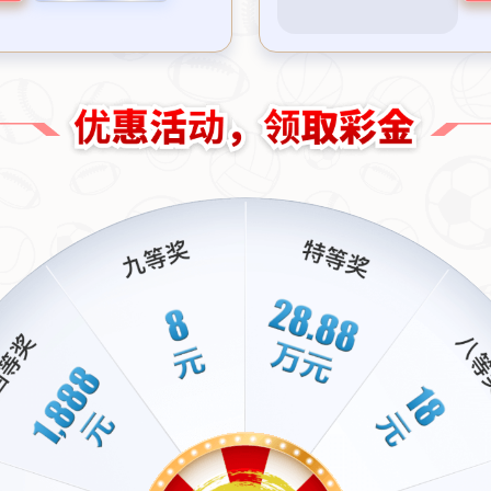
细致入微的战术布置和训练，使得每位队员都能充分理解自己的角色，并
线。
的薄弱环节进行精准打击。他的执教理念强调以技术和数据为基础，使球