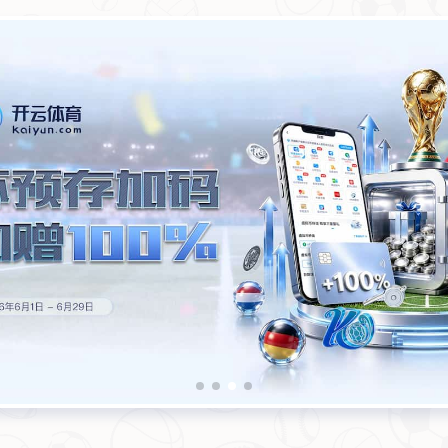
公司介绍
产品中心
新闻资讯
联系开云
Kaiy