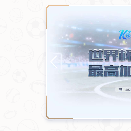
首页
企业新闻
行业资讯