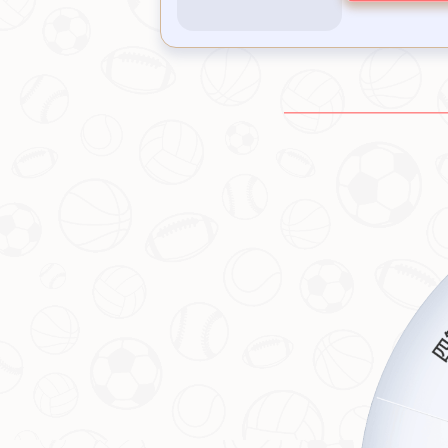
在他的指导下，球队特别注重球员的空间利用和时机选择。
得球队在进攻端的威胁点更多，进而有效地打击了对手的防
此外，皮德尔善于利用数据分析，进行战术打磨，针对对手
效果显著，让球队在激烈的英超赛场上迅速崭露头角。