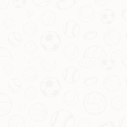
他重新塑造了球队的精神面貌。他从不吝啬于给予球员正面的鼓励，赋予