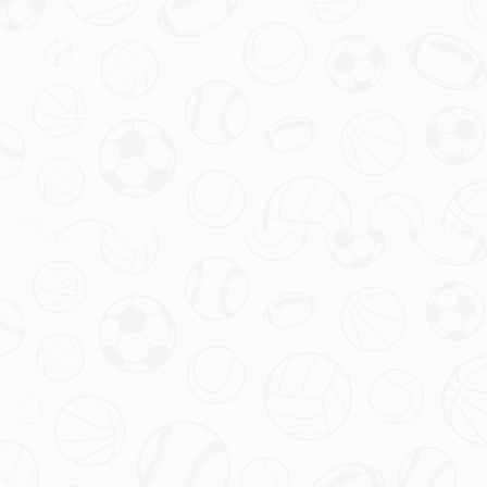
精神面貌焕然一新
皮德尔的影响不仅体现在技术与战术层面上，更深层次的是