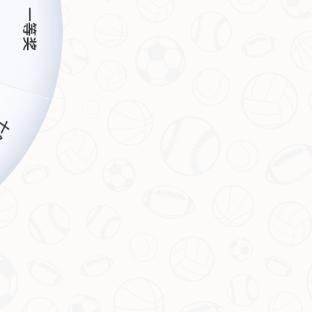
体表现。因此，在日常训练中，他聚焦于多种技能的训练，包
制定个人化的训练计划，帮助每位球员克服其技能短板，使他
样的技能提升不仅丰富了球队的战术打法，也增强了球队面对