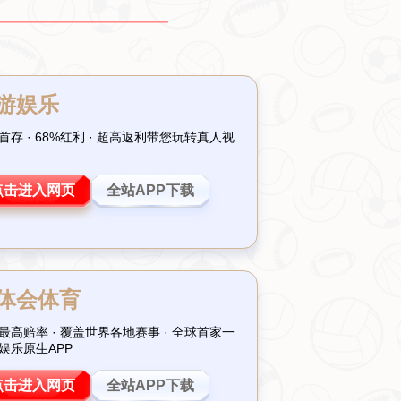
事精彩详解
们不仅能看到各国球队的奋斗历程，也能够体会到赛事所代表
赛队伍、赛事组织和比赛创新等四个方面深入探讨2024欧洲
成为了一项期待已久的足球盛事，为球迷们奉献无数难忘的时刻。历届比
力和技术实力著称。而法国则在1984年和2000年相继夺冠，