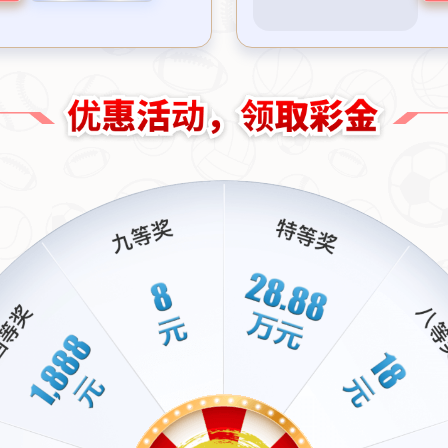
腊，也在历史的舞台上书写了属于自己的传奇，深刻地影响了比赛的格局
004年希腊的奇迹之梦和2016年葡萄牙的绝地逆袭，这些故事无不激
足球文化中的重要地位。
夺荣耀。参赛名单中不乏传统强队，如德国、法国、意大利、西班牙和英格
，在预选赛中展现出色表现的北马其顿和斯科特兰等队伍，让人看到了新