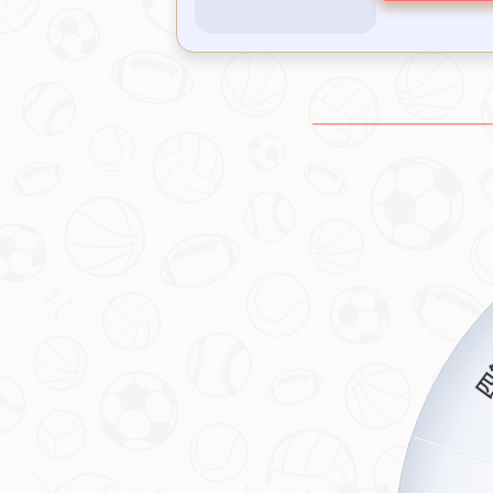
展现了自己的风采。与此同时，一些黑马球队，如丹麦和希
每届欧洲杯都有令人难忘的经典比赛和惊心动魄的瞬间，比如2
能更好地理解本届赛事的意义，也能够感受到欧洲杯在全球
参赛球队介绍
2024年欧洲杯将汇聚24支欧洲顶级球队，同台竞技，争
赛中表现出色，成功晋级，为球迷们带来无限期待。
除了传统强队，本届赛事中也有一些新面孔值得关注。比如
发出场上的火花。