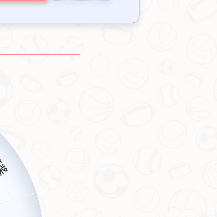
。
励着后来的年轻球员追逐自己的梦想。通过回顾历史，我们不仅
兰等，均为提升赛事竞争性的重要力量。这些球队在各自的预选
的希望与激情。他们的加入意味着比赛将更加充满未知数，激