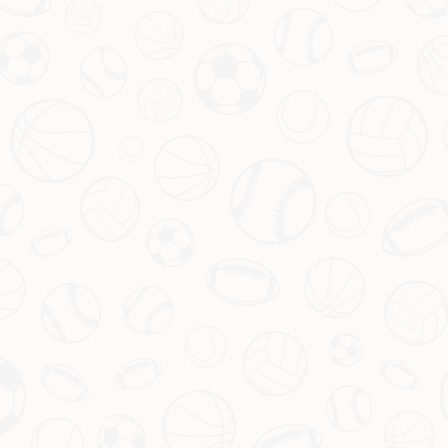
组织和技术创新的分析，我们可以感受到本届欧洲杯的不同寻
们共同期待这场精彩纷呈的足球盛宴，见证新的历史瞬间的诞