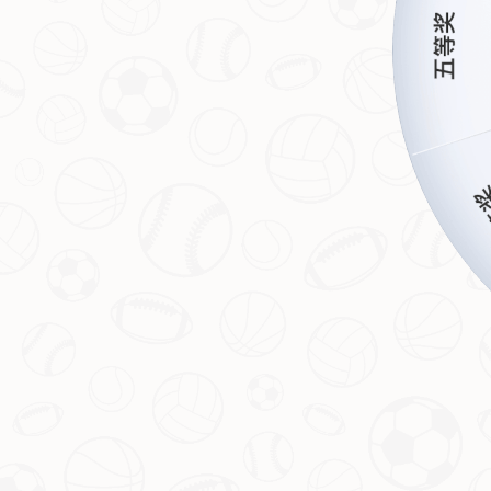
每支参赛队伍都将带着自己的足球文化与信念进行拼搏，无
将会有更多精彩之战上演。