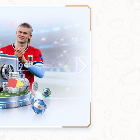
0769-5329952
体育-
un