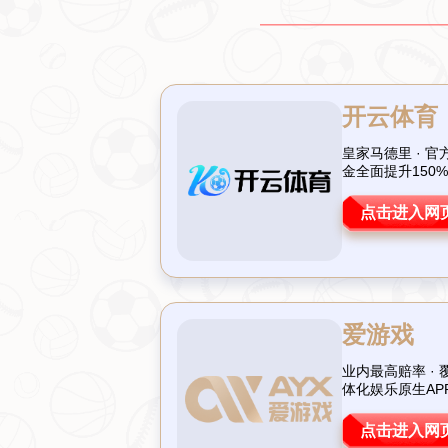
2024
2024欧洲杯即将在德国热烈开启，本届赛事的精彩程度引
的团队精神与国家荣誉。2024年，本届欧洲杯将汇聚欧洲顶
杯的魅力，同时回顾历届欧洲杯的经典瞬间，为读者带来一
欧洲杯历史回顾
自1960年首次举行以来，欧洲足球锦标赛（UEFA Europ
赛见证了足球巨星的崛起，也见证了各国球队在国际舞台上
在历史上，德国、法国、意大利等足球强国多次问鼎。在1972年