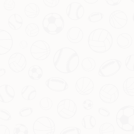
去的荣耀与挫折，也为新一届赛事增添了无数期待。通过对参赛球队、赛事
与文化的盛会，连接起全世界的球迷，激发出强烈的团结感与参与感。让我