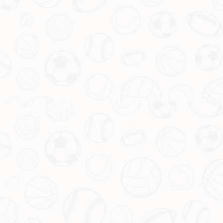
满乐趣的群体活动。
总结：
从赛事的重要性到无偿观看体验，再到球迷的参与感及提升观看体
验的方法，巴黎与利雅得精彩对决的全场回放视频无疑为球迷们带
来了无限的乐趣与深刻的思考。在这个过程当中，足球不仅是比
赛，更是一种文化的延续与情感的交流。
通过探讨这些方面，我们可以看到，足球的未来在于不断吸引新兴
的观众群体，以及通过科技与社交媒体的结合，让每一位球迷都感
受到竞技精神的魅力。无论何时，巴黎与利雅得的对抗，都将是足
球世界中不可磨灭的精彩瞬间。