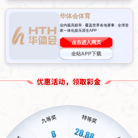
此外，这场对决通常会成为热点话题，吸引媒体的广泛报道和分
析。各大体育评论员及专家会形成人气和讨论热潮，使得这个对决
不仅限于场上，更扩展至场外，引发更广泛的交流和观赏。
无偿观看体验
目前，通过网络平台，球迷们可以方便地访问巴黎与利雅得对决的
全场回放视频，无需缴纳额外费用。这一无偿观看体验极大地提升
了球迷们的参与感，使他们能在任意时间、任意地点重温比赛。