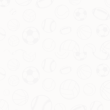
比赛回放不仅是观赏，更是与其他球迷交流的模式。观看巴黎与利
雅得对决的全场回放，球迷们可以在社交媒体上分享他们的想法与
感受，通过评论和讨论与其他球迷建立联系，从而增强社区感。
社交网络上的标签、话题和动态更新也催生了大量球迷参与的活
动，无论是对某个进球的赞叹，还是对战术的分析，都会激发更多
人的参与。这种精神上的连结，让众多球迷不再孤单。