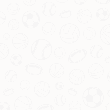
与年轻球员的协同效应