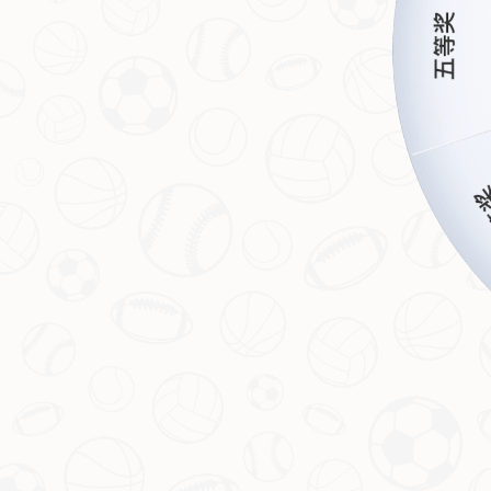
中，他都是一颗耀眼的明星。在欧冠的历史上，伊布凭借其
在过去的欧冠赛季中，伊布为多支球队贡献了重要的进球和
回归意味着球队在进攻端将多一位具有突破能力的球员。
值得一提的是，伊布在面对强队的比赛中表现尤为出色。尽管
米兰增添更多的战斗力。