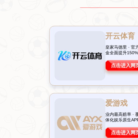
伊布复
随着欧洲冠军联赛的激烈进行，传奇球员伊布拉希莫维奇的复
方面阐述伊布复出在即，以及他对于即将到来的与热刺的欧
面的深入分析，我们将更加全面地了解到伊布的复出对比赛