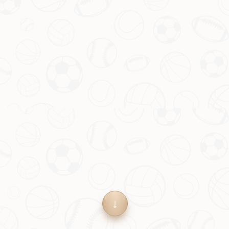
更加多元化的阵容。同时，借助现代科技，如视频分析和远程指
导，即使身处异国他乡，年轻球员也能获得高水平的培训。
结语前瞻：全球化的足球未来已然开启
随着越来越多英超队伍加入到 overseas training camps（海外训练
营）的建设中，足球的人才地图正在被重新绘制。无论是非洲的小
村庄，还是南美洲的街头巷尾，都有可能诞生下一位球坛巨星。而
对于球迷来说，这种全球化趋势意味着更多精彩的故事和比赛等待
我们去见证。
相关资源：
C7娱乐『中国』官方网页版登录入口 - 官方手机APP下载
上一篇：惊艳！赵心童第三局上演绝地反击，3-0力压马克-威廉姆斯
下一篇：中超第15轮，上海申花对阵天津津门虎，前瞻：谨慎对决
Copyright 2024
开云体育官网登录入口-游戏APP下载地址 Kaiyun Gaming
All Rights by
开云体育-Kaiyun
友情链接：
开云体育-Kaiyun