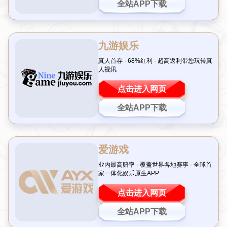
来越多的英超俱乐部不再局限于本土人才培养，而是将目光投向国
际市场，通过设立
青训海外分营
，发掘隐藏在世界各地的潜力新
星。这种全球化战略不仅提升了俱乐部的影响力，也为年轻球员提
供了通往顶级舞台的机会。究竟是什么推动了这一趋势？海外青训
营又如何改变足球的未来格局？让我们一探究竟。
为何英超热衷于海外青训布局
随着足球产业的国际化，英超俱乐部意识到，本土人才市场已无法
完全满足球队对多元化技术和风格的需求。设立
海外青训分营
成为
了一种创新策略，旨在挖掘来自不同文化背景的年轻球员。例如，
曼城和利物浦等豪门已在亚洲、非洲和南美洲等地建立了训练基
地，希望找到下一个“梅西”或“内马尔”。这种做法不仅拓宽了选材
范围，还通过与当地社区合作，增强了品牌影响力。
此外，海外青训营还能帮助俱乐部提前锁定潜力球员，避免未来转
会市场的高昂成本。通过系统化的培训，这些年轻球员能够更快适
应俱乐部的战术体系，为一线队储备力量。可以说，
国际潜力新星