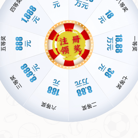
度依赖外来人才，可能削弱本地足球生态的长远发展。
然而，挑战背后也隐藏着巨大机遇。通过合理的资源分配和技术支
持，英超俱乐部可以将
国际潜力新星
与本土球员的优势结合，打造