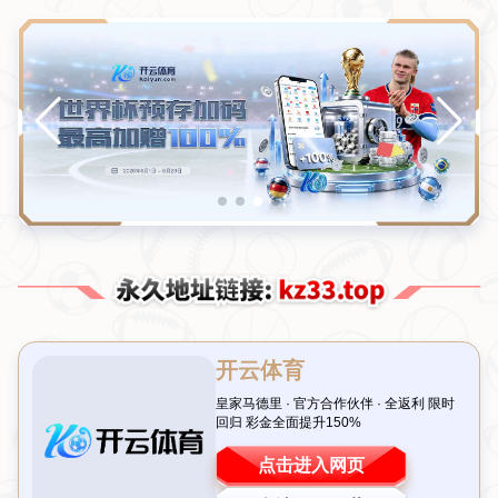
企业新闻
行业资讯
纳赛尔：为成就自豪，未来仍需全力以赴
发布时间：2026-08-05T02:40:03+08:00
引言：激情与目标并存的宣言
在足球的世界里，每一次胜利都是汗水与努力的结晶，而每一句振