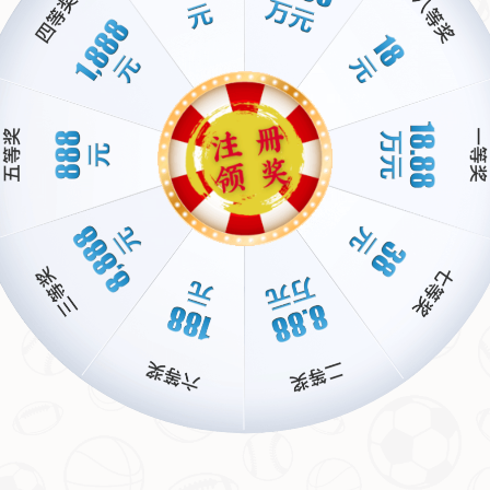
案例分析：从失利到崛起的启示
我们可以从巴黎圣日耳曼近几年的表现中找到一些启示。在2021-
2022赛季，尽管拥有豪华阵容，PSG在欧冠淘汰赛中意外出局，这
让许多人对他们的实力产生质疑。然而，納賽爾并未因此气馁，而
是通过调整战术、优化管理，帮助球队重拾信心。在接下来的赛季
中，他们展现出了更强的韧性。这正是“还要踢一”精神的体现——
无论面对怎样的挫折，都要重新站起来，继续战斗。