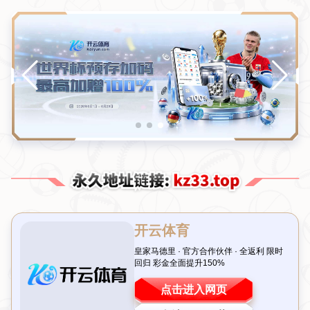
企业新闻
行业资讯
阿森纳1-0险胜，客队死守难破，积分紧逼利物浦
发布时间：2026-08-07T02:40:03+08:00
引言：一场战术博弈的胜利
在英超赛场上，每一场比赛都可能成为决定赛季走势的关键战役。