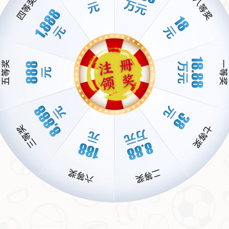
根据相关规定，公开质疑裁判权威或暗示执法不公的行为，可能被
视为对联赛公正性的挑战。意大利足协迅速对此事作出反应，表示
已启动调查程序。如果最终认定穆里尼奥的言论构成违规，他很有
可能面临
场边禁赛
甚至更严厉的处罚。这对于正处于赛季关键阶段
的罗马队来说，无疑是一个巨大的打击。
值得一提的是，这并非穆里尼奥首次因为言论问题被调查或处罚。
在过去的执教生涯中，他曾多次因类似事件被英超、西甲等联赛机
构警告或停赛。例如，在2015年执教切尔西期间，他就曾因批评裁
判而被处以高额罚款和场外指挥限制。这些案例表明，穆里尼奥在
面对争议时从不退缩，但也为此付出了代价。
球迷与媒体的两极反应
对于此次事件，外界的看法呈现出明显的两极分化。一部分罗马球
迷认为，穆里尼奥只是说出了真相，裁判在比赛中的表现确实存在