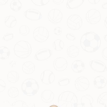
当然，这种策略是一把双刃剑。如果调查结果对他不利，不仅个人
形象会受到影响，球队也可能因此失去主教练的关键指挥。如何平
衡情绪表达与规则底线，是ムリーニョ需要面对的老问题，也是他
职业生涯中反复上演的故事。
结语无需赘述
这场关于ムリーニョ与裁判风波的事件仍在发酵中，最终结果如何
尚不得知。但可以肯定的是，无论是否面临禁赛，这位个性鲜明的
名帅都将继续用他的方式影响着足球世界。而对于球迷来说，这样
的剧情早已是熟悉的味道，只是这一次，又会带来怎样的结局呢？
优秀站点：
Majiang· 麻将胡了在线免费试玩 - PG游戏APP下载
上一篇：欧联杯联赛阶段：英超双雄直接晋级，穆里尼奥率队闯入附加赛
下一篇：德赫亚社媒：无缘决赛令人遗憾，我们将全力以赴完成联赛目标