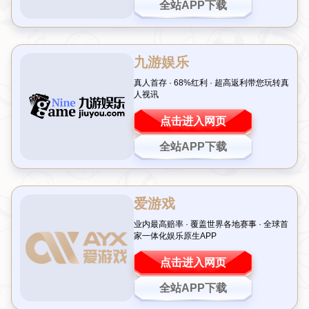
在足球世界中，穆里尼奥的名字总是与激情、胜利和争议紧密相
连。这位葡萄牙名帅以其犀利的言辞和不屈的斗志闻名，但也因此
多次与裁判和足协产生冲突。近日，穆里尼奥再次因公开质疑裁判
的执法公平性而引发热议，甚至可能面临禁赛处罚。意大利足协已
经对此展开调查，而这一事件无疑又将“特别的一个”推上了风口浪
尖。究竟发生了什么？让我们一探究竟。
事件起因：比赛中的争议判罚
事情的起因源于罗马队近期的一场比赛。在这场关键对决中，罗马
队遭遇了数次颇具争议的判罚，包括一个被取消的关键进球以及一
次疑似点球未判。赛后，穆里尼奥在接受采访时毫不掩饰自己的愤
怒，他用“明显的不公”来形容当值裁判的表现，并
暗讽
某些判罚背
后可能存在不可告人的因素。虽然他没有直接指责任何人，但这种
言辞显然触及了意大利足协的敏感神经。
作为一名经验丰富的教练，穆里尼奥深知自己的言论会引发怎样的